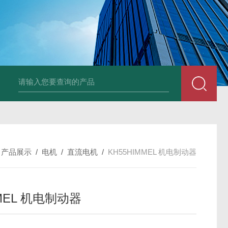
UP2-P 24VMarco SPA带有螺旋青铜齿轮的自吸电动泵
TT-
/
产品展示
/
电机
/
直流电机
/
KH55HIMMEL 机电制动器
MEL 机电制动器