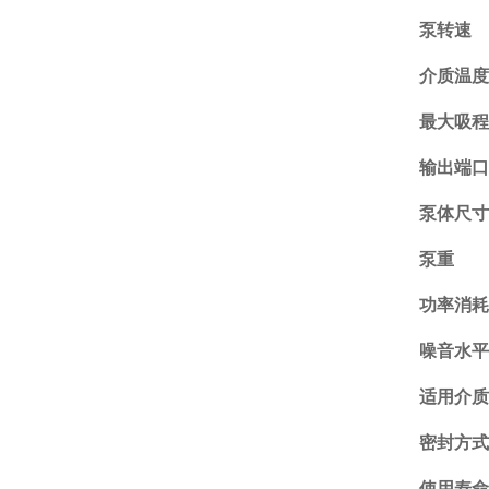
泵转速
介质温
最大吸
输出端
泵体尺
泵重
功率消
噪音水
适用介
密封方
使用寿