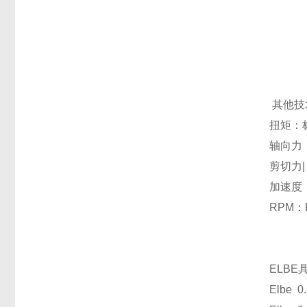
其他技
扭矩：标
轴向力：标
剪切力|
加速度
RPM：
ELB
Elbe 0