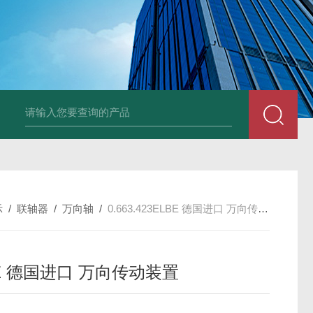
UP2-P 24VMarco SPA带有螺旋青铜齿轮的自吸电动泵
TT-
示
/
联轴器
/
万向轴
/
0.663.423ELBE 德国进口 万向传动装置
E 德国进口 万向传动装置