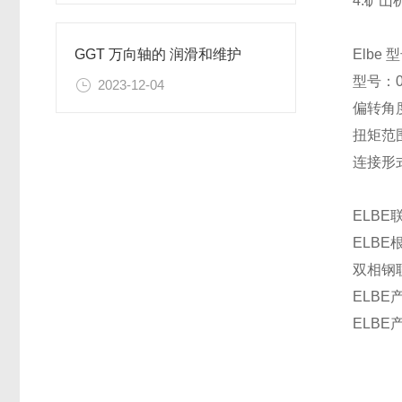
4.矿山
Elbe
GGT 万向轴的 润滑和维护
型号：0.
2023-12-04
偏转角度
扭矩范围
连接形
ELB
ELB
双相钢
ELB
ELB