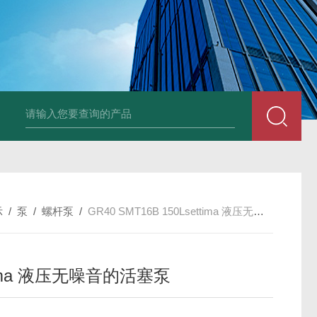
UP2-P 24VMarco SPA带有螺旋青铜齿轮的自吸电动泵
TT-
示
/
泵
/
螺杆泵
/
GR40 SMT16B 150Lsettima 液压无噪音的活塞泵
tima 液压无噪音的活塞泵