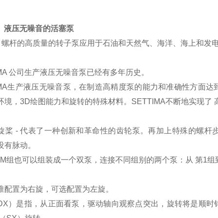
ima 液压无噪音的活塞泵
tima 螺杆的高质量的转子泵应用于石油和天然气、海洋、海上和
TIMA 公司生产液压无噪音泵已经有多年历史。
TIMA生产液压无噪音泵，在制造高精度泵的能力和准确性方面
环境，3D绘图能力和旋转的特殊材料。SETTIMA不断地实现了
旋桨 - 代表了一种创新和革命性的齿轮泵。再加上特殊的螺
没有脉动。
DEM组也可以组装成一个双泵，连接不同组别的两个泵：从 第1组
准配置为右旋，可选配置为左旋。
DX）是指，从正面看泵，驱动轴向观察点突出，旋转将是顺时