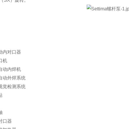
侧（SX）旋转。
动内对口器
口机
自动内焊机
自动外焊系统
视觉检测系统
站
轴
对口器