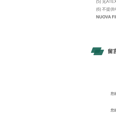
(5) 见A
(6) 不提
NUOVA 
留
您
您