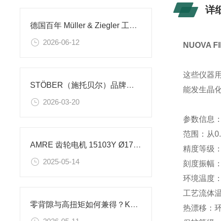
详
德国百年 Müller & Ziegler 工业测量元器件，多场景测控稳定可靠
2026-06-12
NUOVA 
这些仪器
STÖBER（施托贝尔）品牌介绍
能发生晶
2026-03-20
参数信息
范围：从0..
AMRE 齿轮电机 15103Y Ø177 7kw的参数详情
精度等级： 
2025-05-14
刻度振幅：1
环境温度： (
工艺流体温度
零背隙与高扭矩如何兼得？KBK Antriebstechnik 有答案
热漂移：环境