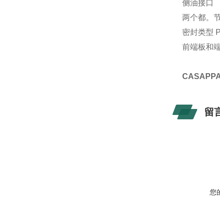
侧油接口
两个都。节
密封类型 Pe
前端板和
CASAP
留
您