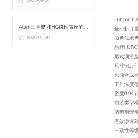
2023-08-04
Lubcon L 
Atorn三脚架 和HG磁性表座的区别
最小起订量
2026-01-20
颜色浅米
品牌LUBC
形式润滑
尺寸5公斤
原油合成器
工作温度范围
密度0.94 
包装类型
增稠剂锂
有效渗透265
一致性等级 (