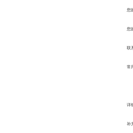
您
您
联
常
详
补