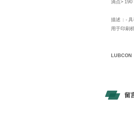
滴点> 19
描述：- 
用于印刷
LUBCO
留