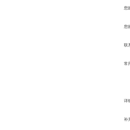
您
您
联
常
详
补