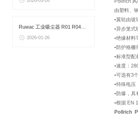
2026-03-26
Pollric
由塑料、
•翼轮由玻
Ruwac 工业吸尘器 R01 R040 BA1的技术参数
•异步笼式转
2026-01-26
•绝缘材料等
•防护格栅符合
•标准型配备
•速度：28
•可选有3个
•特殊电压，
•防爆，具
•根据 EN
Pollri