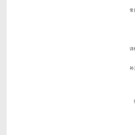
常
详
补