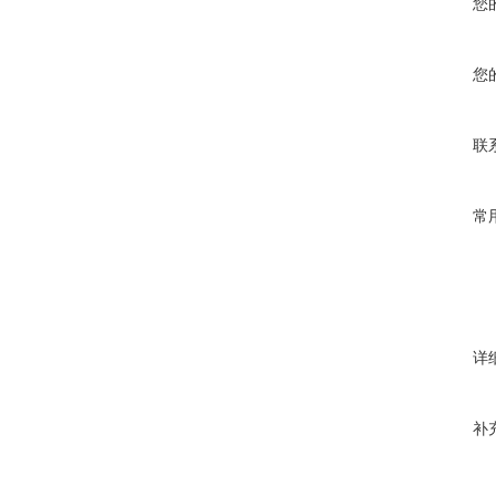
您
您
联
常
详
补