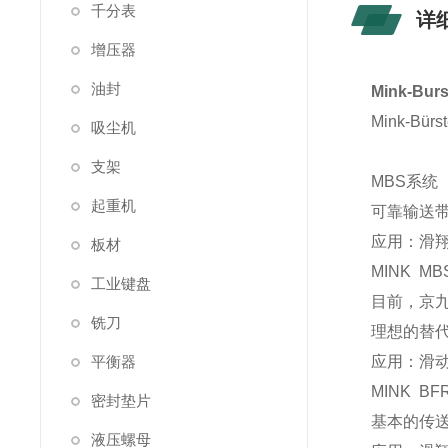
千分表
详
增压器
油封
Mink-B
Mink-B
吸尘机
支架
MBS系统
起重机
可靠输送
应用：滑翔，穿
板材
MINK M
工业键盘
目前，京
铣刀
理想的替代
平衡器
应用：滑动、
MINK B
密封垫片
基本的传
液压螺母