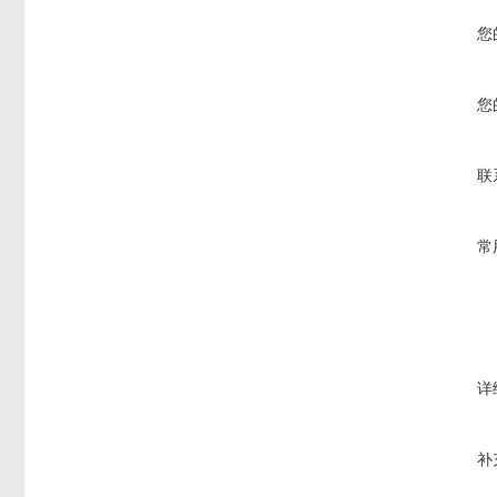
您
您
联
常
详
补