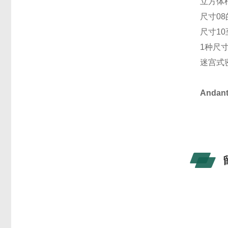
立方体框
尺寸08
尺寸10至
1种尺寸
迷宫式
Anda