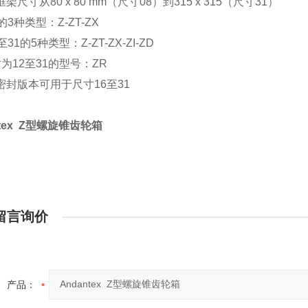
架尺寸从80 x 80 mm（尺寸08）到315 x 315（尺寸31）
的3种类型：Z-ZT-ZX
31的5种类型：Z-ZT-ZX-ZI-ZD
为12至31的型号：ZR
密封版本可用于尺寸16至31
ntex Z型螺旋锥齿轮箱
留言询价
产品：