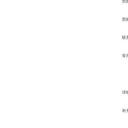
您
您
联
常
详
补