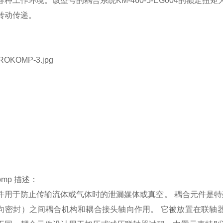
种工作环境。该型号的耦合系统KM-460-5-EG004的额定扭
转动传递。
komp 描述：
件用于防止传输流体或气体时的泄漏媒体或真空。 耦合元件是
向密封）之间耦合机构和耦合接头轴向作用。 它被放置在联轴