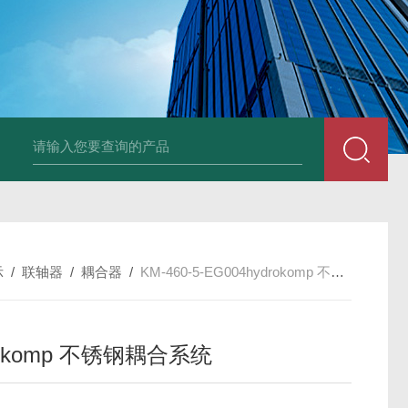
UP2-P 24VMarco SPA带有螺旋青铜齿轮的自吸电动泵
TT-
示
/
联轴器
/
耦合器
/
KM-460-5-EG004hydrokomp 不锈钢耦合系统
rokomp 不锈钢耦合系统