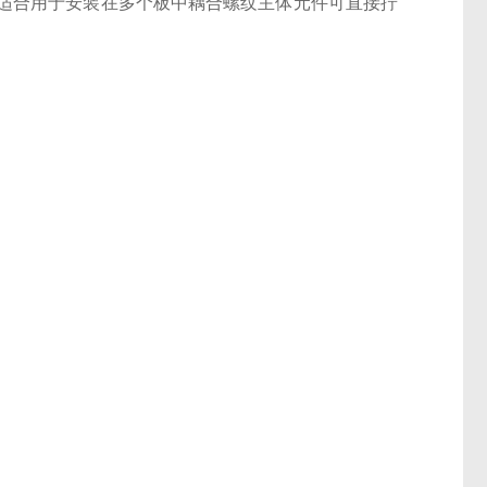
适合用于安装在多个板中耦合螺纹主体元件可直接拧
。