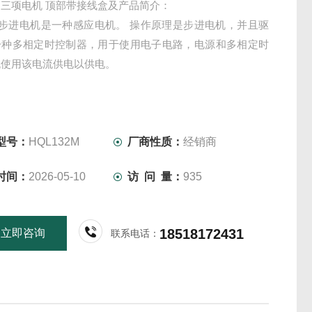
R 三项电机 顶部带接线盒及产品简介：
R步进电机是一种感应电机。 操作原理是步进电机，并且驱
一种多相定时控制器，用于使用电子电路，电源和多相定时
流使用该电流供电以供电。
型号：
HQL132M
厂商性质：
经销商
时间：
2026-05-10
访 问 量：
935
18518172431
立即咨询
联系电话：