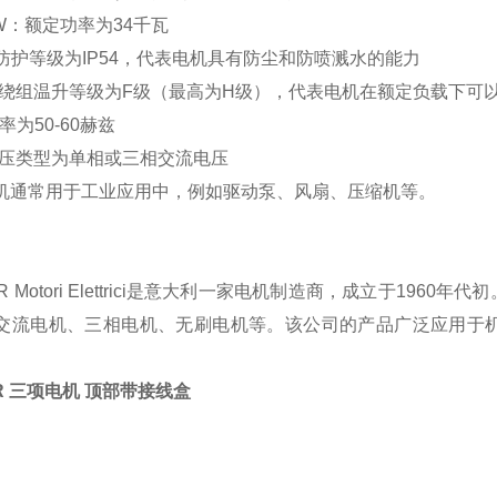
 KW：额定功率为34千瓦
4：防护等级为IP54，代表电机具有防尘和防喷溅水的能力
5：绕组温升等级为F级（最高为H级），代表电机在额定负载下可以
率为50-60赫兹
电压类型为单相或三相交流电压
机通常用于工业应用中，例如驱动泵、风扇、压缩机等。
R Motori Elettrici是意大利一家电机制造商，成立于1
交流电机、三相电机、无刷电机等。该公司的产品广泛应用于
R 三项电机 顶部带接线盒