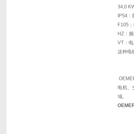
34,0
IP5
F10
HZ：频
VT：
这种电
OEME
电机、
域。
OEME