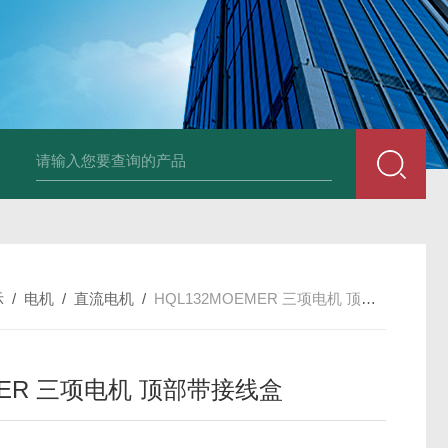
UP2-P 24VMarco SPA带有螺旋青铜齿轮的自吸电动泵
TT-
示
/
电机
/
直流电机
/
HQL132MOEMER 三项电机 顶部带接线盒
MER 三项电机 顶部带接线盒