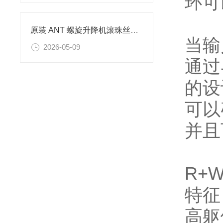
环可
原装 ANT 螺旋升降机滚珠丝杠 工业自动化驱动解决方案
当输
2026-05-09
通过
的设
可以
并且
R+
特征
高躯