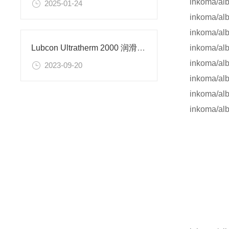
inkoma/
2025-01-24
inkoma/
inkoma/a
inkoma/
Lubcon Ultratherm 2000 润滑油脂的数据表
inkoma/
2023-09-20
inkoma/a
inkoma/a
inkoma/