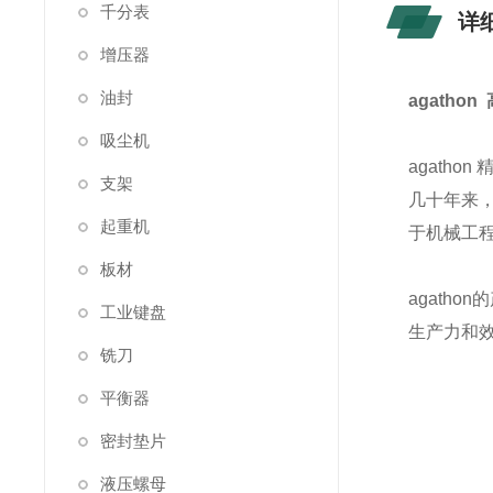
千分表
详
增压器
油封
agatho
吸尘机
agatho
支架
几十年来，
起重机
于机械工程
板材
agath
工业键盘
生产力和
铣刀
平衡器
密封垫片
液压螺母