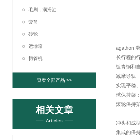
毛刷，润滑油
套筒
砂轮
运输箱
agatho
长行程的行
切管机
镀青铜和
减摩导轨
查看全部产品 >>
实现平稳
球保持架：
滚轮保持架
相关文章
Articles
冲头和成型
集成的保