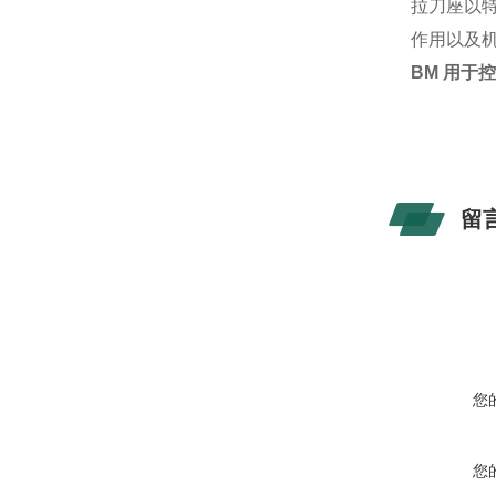
拉刀座以
作用以及
BM 用于
留
您
您