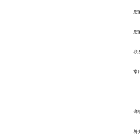
您
您
联
常
详
补