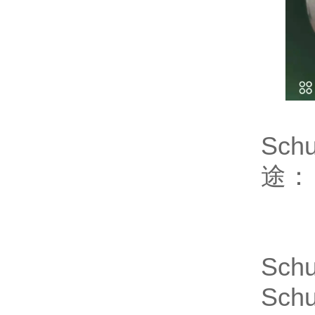
Sc
途：
Sch
Sch