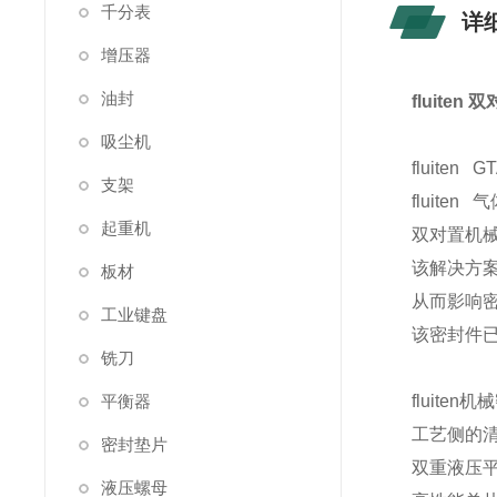
千分表
详
增压器
油封
fluiten
吸尘机
fluiten
支架
fluite
起重机
双对置机
该解决方
板材
从而影响
工业键盘
该密封件
铣刀
平衡器
fluite
工艺侧的清
密封垫片
双重液压
液压螺母