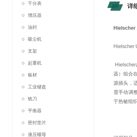
千分表
详
增压器
油封
Hielsc
吸尘机
Hielsc
支架
起重机
Hiels
器）组合在
板材
源插头，适
工业键盘
需手动调整
铣刀
于热敏组
平衡器
密封垫片
液压螺母