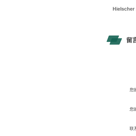
Hielsc
留
您
您
联