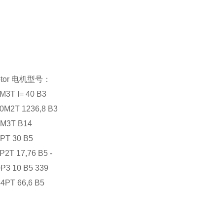
Motor 电机型号：
M3T I= 40 B3
0M2T 1236,8 B3
0M3T B14
PT 30 B5
P2T 17,76 B5 -
P3 10 B5 339
4PT 66,6 B5