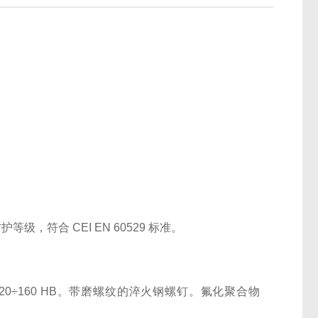
护等级，符合 CEI EN 60529 标准。
度 120÷160 HB。带磨螺纹的淬火钢螺钉。氟化聚合物