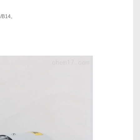
/B14。