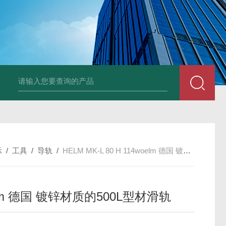
UP2-P 24VMarco SPA带有螺旋青铜齿轮的自吸电动泵
TT-
示
/
工具
/
导轨
/
HELM MK-L 80 H 114woelm 德国 镀锌材质的500L型材滑轨
lm 德国 镀锌材质的500L型材滑轨