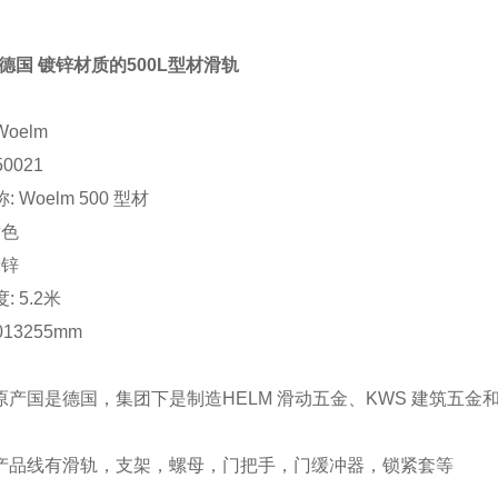
m 德国 镀锌材质的500L型材滑轨
oelm
50021
 Woelm 500 型材
黄色
镀锌
: 5.2米
013255mm
m原产国是德国，集团下是制造HELM 滑动五金、KWS 建筑五金和
lm产品线有滑轨，支架，螺母，门把手，门缓冲器，锁紧套等