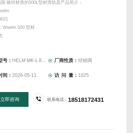
m 德国 镀锌材质的500L型材滑轨及产品简介：
elm
0021
Woelm 500 型材
色
锌
 5.2米
13255mm
型号：
HELM MK-L 80 H 114
厂商性质：
经销商
时间：
2026-05-11
访 问 量：
1025
18518172431
立即咨询
联系电话：