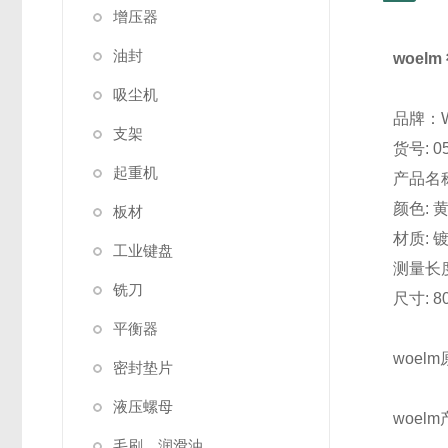
增压器
油封
woel
吸尘机
品牌：W
支架
货号: 0
起重机
产品名称:
颜色: 
板材
材质: 
工业键盘
测量长度
铣刀
尺寸: 8
平衡器
woel
密封垫片
液压螺母
woe
毛刷，润滑油