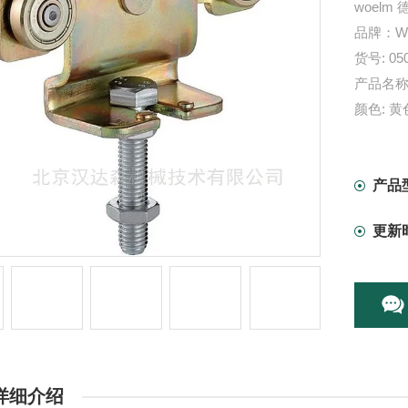
woel
品牌：Wo
货号: 05
产品名称: 
颜色: 黄
材质: 镀
测量长度:
尺寸: 80
产品
更新
详细介绍