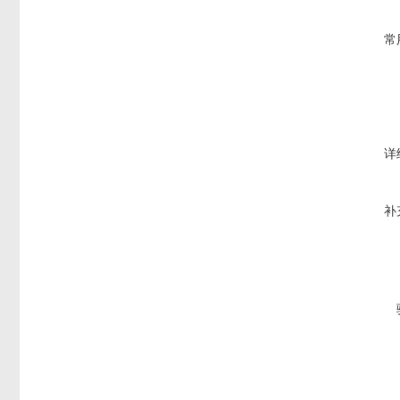
常
详
补