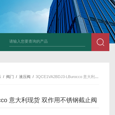
UP2-P 24VMarco SPA带有螺旋青铜齿轮的自吸电动泵
TT-
示
/
阀门
/
液压阀
/
3QCE1VA2BDJ3-LBurocco 意大利现货 双作用不锈钢截止阀
occo 意大利现货 双作用不锈钢截止阀