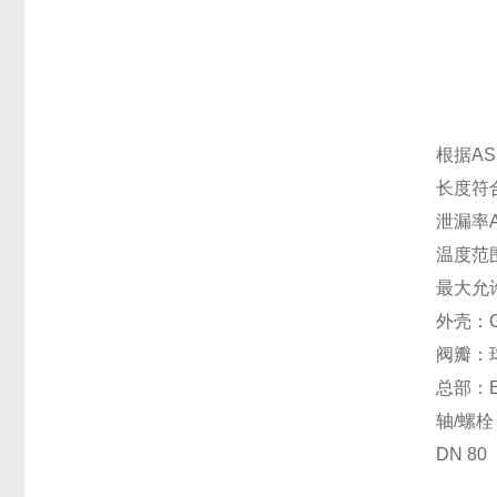
根据AS
长度符合
泄漏率A
温度范围
最大允
外壳：G
阀瓣：球
总部：E
轴/螺栓
DN 8