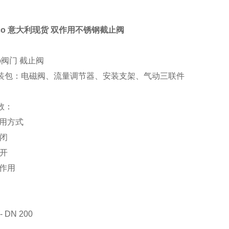
cco 意大利现货 双作用不锈钢截止阀
co阀门 截止阀
装包：电磁阀、流量调节器、安装支架、气动三联件
数：
作用方式
常闭
常开
双作用
 - DN 200