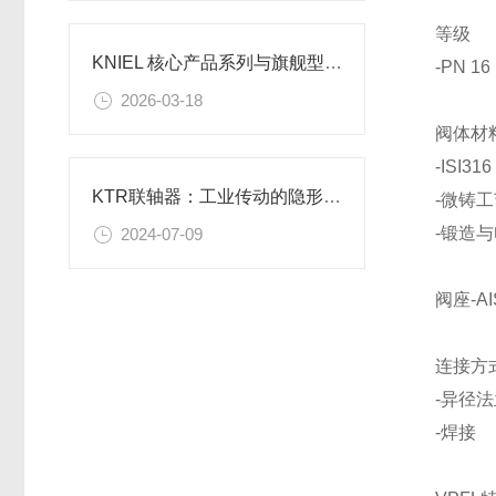
等级
KNIEL 核心产品系列与旗舰型号解析
-PN 16
2026-03-18
阀体材
-ISI3
KTR联轴器：工业传动的隐形英雄？
-微铸工艺
-锻造与电
2024-07-09
阀座-AI
连接方
-异径法
-焊接