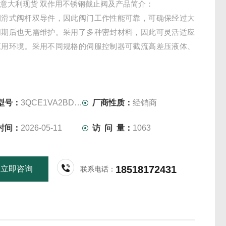
cco 意大利现货 双作用不锈钢截止阀及产品简介：
润滑式阀杆双导件，因此阀门工作性能可靠，可确保经过大
周期后也无需维护。采用了多种密封材料，因此可灵活适应
应用环境。采用不同规格的伺服控制器可截流高差压液体、
。
型号：
3QCE1VA2BDJ3-L
厂商性质：
经销商
时间：
2026-05-11
访 问 量：
1063
18518172431
立即咨询
联系电话：