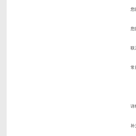
您
您
联
常
详
补