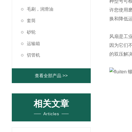
种型号可
毛刷，润滑油
许您使用
换和降低
套筒
砂轮
风扇是工业
运输箱
因为它们
的双压解
切管机
查看全部产品 >>
相关文章
Articles