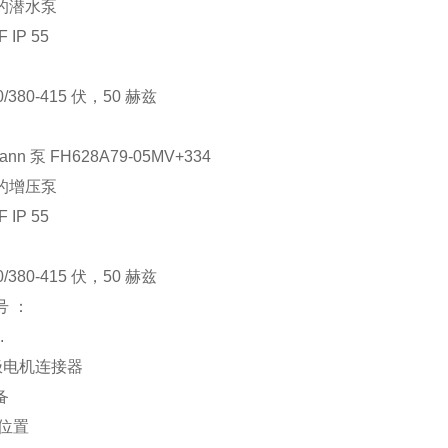
的潜水泵
F IP 55
40/380-415 伏，50 赫兹
mann 泵 FH628A79-05MV+334
的增压泵
F IP 55
40/380-415 伏，50 赫兹
号 ：
.
 极电机连接器
备
 位置