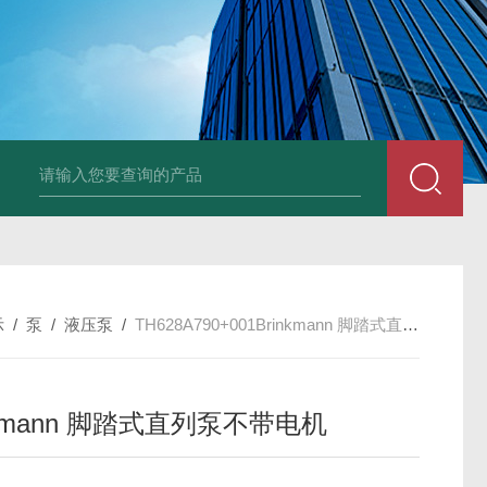
UP2-P 24VMarco SPA带有螺旋青铜齿轮的自吸电动泵
TT-
示
/
泵
/
液压泵
/
TH628A790+001Brinkmann 脚踏式直列泵不带电机
nkmann 脚踏式直列泵不带电机