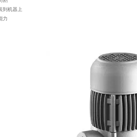
切割
装到机器上
能力