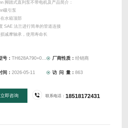
kmann 脚踏式直列泵不带电机及产品简介：
ann吸引泵
装在水箱顶部
 度 SAE 法兰进行简单的管道连接
磨损减摩轴承，使用寿命长
连接简单
版本
型号：
TH628A790+001
厂商性质：
经销商
时间：
2026-05-11
访 问 量：
863
18518172431
立即咨询
联系电话：