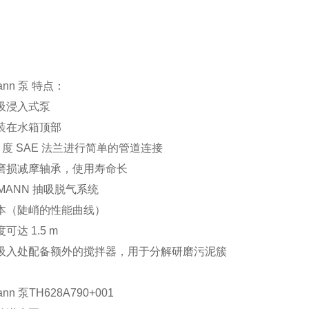
mann 泵 特点：
吸浸入式泵
装在水箱顶部
5 度 SAE 法兰进行简单的管道连接
磨损减摩轴承，使用寿命长
KMANN 抽吸脱气系统
本（陡峭的性能曲线）
可达 1.5 m
吸入处配备额外的搅拌器，用于分解研磨污泥簇
mann 泵TH628A790+001