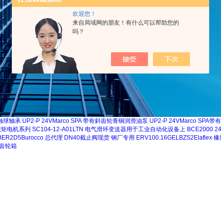
欢迎您！
来自局域网的朋友！有什么可以帮助您的
吗？
接触球轴承
UP2-P 24VMarco SPA 带有斜齿轮青铜润滑油泵
UP2-P 24VMarco S
 高扭矩电机系列
SC104-12-A01LTN 电气滑环变送器用于工业自动化设备上
BCE2000 
IBER2D5Burocco 总代理 DN40截止阀现货 钢厂专用
ERV100.16GELBZS2Elafle
主轴齿轮箱