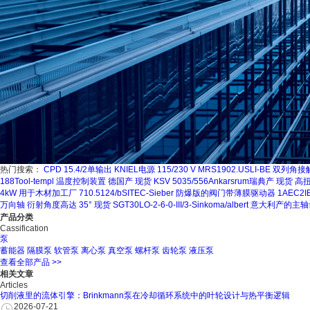
热门搜索：
CPD 15.4/2单输出 KNIEL电源 115/230 V
MRS1902.USLI-BE 双列角
188Tool-templ 温度控制装置 德国产 现货
KSV 5035/556Ankarsrum瑞典产 现货
4kW 用于木材加工厂
710.5124/bSITEC-Sieber 防爆版的阀门带薄膜驱动器
1AEC2
万向轴 衍射角度高达 35° 现货
SGT30LO-2-6-0-III/3-Sinkoma/albert 意大利产的
产品分类
Cassification
泵
蓄能器
隔膜泵
软管泵
离心泵
真空泵
螺杆泵
齿轮泵
液压泵
查看全部产品 >>
相关文章
Articles
切削液里的流体引擎：Brinkmann泵在冷却循环系统中的叶轮设计与热平衡逻辑
2026-07-21