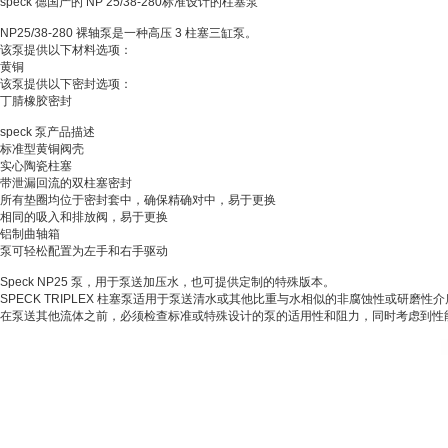
speck 德国产的 NP 25/38-280标准设计的柱塞泵
NP25/38-280 裸轴泵是一种高压 3 柱塞三缸泵。
该泵提供以下材料选项：
黄铜
该泵提供以下密封选项：
丁腈橡胶密封
speck 泵产品描述
标准型黄铜阀壳
实心陶瓷柱塞
带泄漏回流的双柱塞密封
所有垫圈均位于密封套中，确保精确对中，易于更换
相同的吸入和排放阀，易于更换
铝制曲轴箱
泵可轻松配置为左手和右手驱动
Speck NP25 泵，用于泵送加压水，也可提供定制的特殊版本。
SPECK TRIPLEX 柱塞泵适用于泵送清水或其他比重与水相似的非腐蚀性或研磨性
在泵送其他流体之前，必须检查标准或特殊设计的泵的适用性和阻力，同时考虑到性