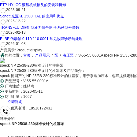
ETP-HYLOC 液压机械接头的安装和拆卸
2023-09-21
Schott 光源KL 1500 HAL 的应用和优点
2025-12-22
TRANSFLUID限矩型液力偶合器 全系列型号参数
2026-02-13
ELBE 传动轴 0.110.110.0001 常见故障诊断与处理
2026-01-08
产品展示
/ Product display
您的位置：
首页
/
产品展示
/
泵
/
液压泵
/
V-55-55.0001Aspeck NP 25/
speck NP 25/38-280标准设计的柱塞泵
speck NP 25/38-280标准设计的柱塞泵及产品简介：
speck 德国产的 NP 25/38-280标准设计的柱塞泵，用于泵送加压水，也可提供定
产品型号：
V-55-55.0001A
厂商性质：
经销商
更新时间：
2026-05-11
访 问 量：
1067
立即咨询
联系电话：
18518172431
详细介绍
speck NP 25/38-280标准设计的柱塞泵