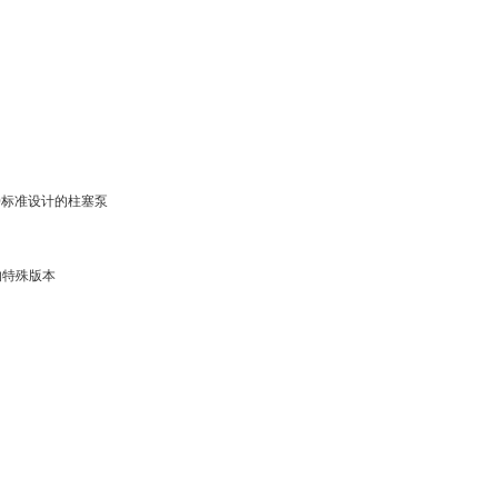
38-280标准设计的柱塞泵
制的特殊版本