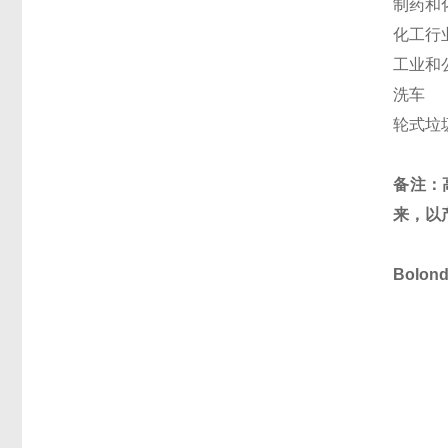
制药和
化工行
工业和
洗车
轮式垃
备注：
来，以
Bolo