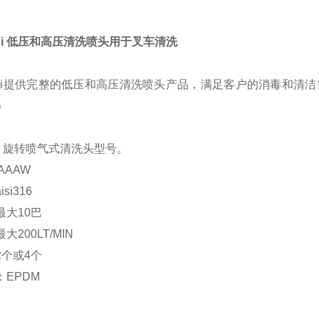
ndi 低压和高压清洗喷头用于叉车清洗
ondi提供完整的低压和高压清洗喷头产品，满足客户的消毒和清洁
r）
ndi 旋转喷气式清洗头型号。
AAAW
si316
最大10巴
大200LT/MIN
2个或4个
：EPDM