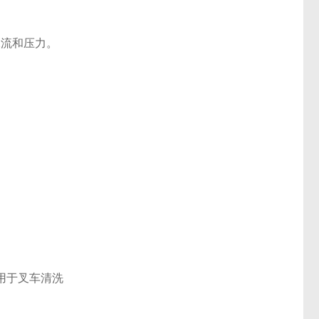
水流和压力。
。