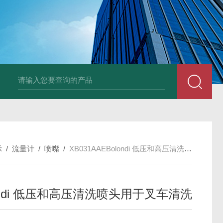
UP2-P 24VMarco SPA带有螺旋青铜齿轮的自吸电动泵
TT-
示
/
流量计
/
喷嘴
/
XB031AAEBolondi 低压和高压清洗喷头用于叉车清洗
ondi 低压和高压清洗喷头用于叉车清洗