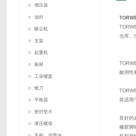
增压器
油封
TOR
TOR
吸尘机
仓库、
支架
起重机
TORW
板材
耐用性
工业键盘
铣刀
TOR
平衡器
其适用
密封垫片
良好的
液压螺母
橡胶脚
毛刷，润滑油