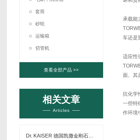
坏和货
套筒
承载能
砂轮
TOR
运输箱
车还是
切管机
适应性
TOR
查看全部产品 >>
面。其
抗化学
相关文章
一些特
Articles
作环境
Dr. KAISER 德国凯撒金刚石模具