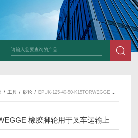
UP2-P 24VMarco SPA带有螺旋青铜齿轮的自吸电动泵
TT-
示
/
工具
/
砂轮
/
EPUK-125-40-50-K15TORWEGGE 橡胶脚轮用于叉车运输上
RWEGGE 橡胶脚轮用于叉车运输上