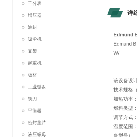
千分表
详
增压器
油封
Edmund 
吸尘机
Edmun
支架
W/
起重机
板材
该设备设
工业键盘
技术规格
铣刀
加热功率
燃料类型
平衡器
调节方式
密封垫片
温度范围：
液压螺母
备型号）