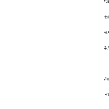
您
您
联
常
详
补