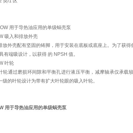
 类/1 区
OW 吸入和排放外壳
排放外壳配有坚固的铸脚，用于安装在底板或底座上。为了获得低 
 泵具有端吸设计，以获得
的 NPSH 值。
OW 叶轮
叶轮通过磨损环间隙和平衡孔进行液压平衡，减摩轴承仅承载
一级的叶轮设计为带有扩大叶轮眼的吸入叶轮。
KOW 用于导热油应用的单级蜗壳泵