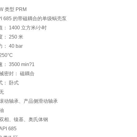
W 类型 PRM
PI 685 的带磁耦合的单级蜗壳泵
值： 1400 立方米/小时
： 250 米
 40 bar
250°C
 3500 min?1
机械密封： 磁耦合
式： 卧式
无
 滚动轴承、产品侧滑动轴承
油
 双相、镍基、奥氏体钢
PI 685