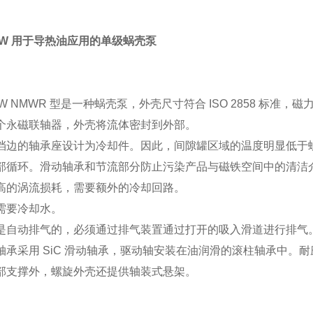
KOW 用于导热油应用的单级蜗壳泵
OW NMWR 型是一种蜗壳泵，外壳尺寸符合 ISO 2858 标准
个永磁联轴器，外壳将流体密封到外部。
挡边的轴承座设计为冷却件。因此，间隙罐区域的温度明显低于
部循环。滑动轴承和节流部分防止污染产品与磁铁空间中的清洁
高的涡流损耗，需要额外的冷却回路。
需要冷却水。
是自动排气的，必须通过排气装置通过打开的吸入滑道进行排气
轴承采用 SiC 滑动轴承，驱动轴安装在油润滑的滚柱轴承中。
部支撑外，螺旋外壳还提供轴装式悬架。