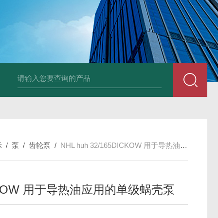
UP2-P 24VMarco SPA带有螺旋青铜齿轮的自吸电动泵
TT-
示
/
泵
/
齿轮泵
/
NHL huh 32/165DICKOW 用于导热油应用的单级蜗壳泵
CKOW 用于导热油应用的单级蜗壳泵