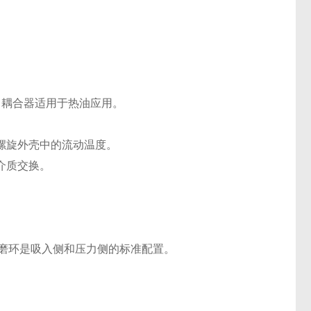
，磁力耦合器适用于热油应用。
螺旋外壳中的流动温度。
介质交换。
。
耐磨环是吸入侧和压力侧的标准配置。