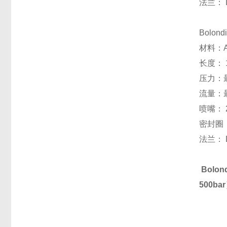
法兰： 
Bolon
材料：AI
长度： 
压力：最
流量：最
喷嘴： 2
密封圈
法兰： 
Bol
500ba