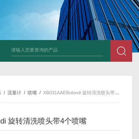
UP2-P 24VMarco SPA带有螺旋青铜齿轮的自吸电动泵
TT-
示
/
流量计
/
喷嘴
/
XB031AAEBolondi 旋转清洗喷头带4个喷嘴
ondi 旋转清洗喷头带4个喷嘴