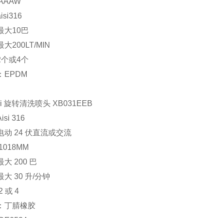
AAAW
si316
最大10巴
大200LT/MIN
2个或4个
：EPDM
di 旋转清洗喷头 XB031EEB
si 316
动 24 伏直流或交流
1018MM
大 200 巴
大 30 升/分钟
 或 4
：丁腈橡胶