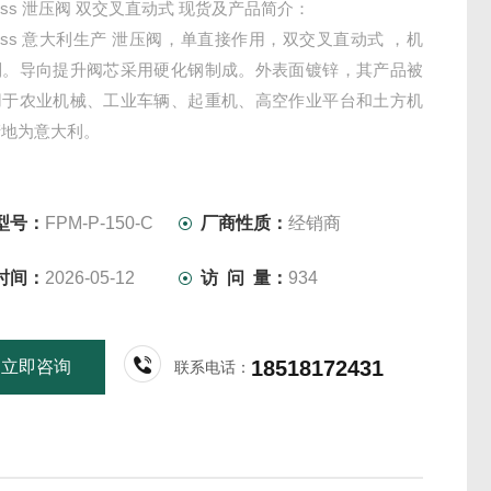
-Press 泄压阀 双交叉直动式 现货及产品简介：
d-Press 意大利生产 泄压阀，单直接作用，双交叉直动式 ，机
制。导向提升阀芯采用硬化钢制成。外表面镀锌，其产品被
用于农业机械、工业车辆、起重机、高空作业平台和土方机
产地为意大利。
型号：
FPM-P-150-C
厂商性质：
经销商
时间：
2026-05-12
访 问 量：
934
18518172431
立即咨询
联系电话：