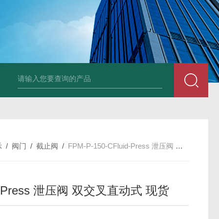
UP2-P 24VMarco SPA带有螺旋青铜齿轮的自吸电动泵
TT-
示
/
阀门
/
截止阀
/
FPM-P-150-CFluid-Press 泄压阀 双交叉直动式 现货
id-Press 泄压阀 双交叉直动式 现货