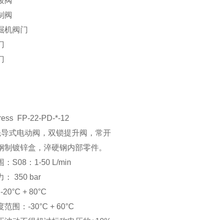
破阀
制阀
掘机阀门
门
门
ress FP-22-PD-*-12
先导式电动阀，双锁提升阀，常开
钢制镀锌盒，淬硬钢内部零件。
S08：1-50 L/min
 350 bar
20°C + 80°C
围：-30°C + 60°C