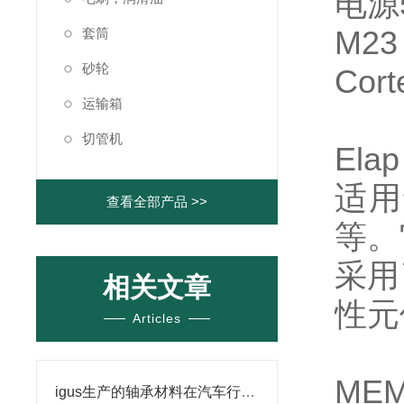
电源
M2
套筒
砂轮
Cor
运输箱
切管机
El
适用
查看全部产品 >>
等。
采用
相关文章
性元
Articles
ME
igus生产的轴承材料在汽车行业的应用