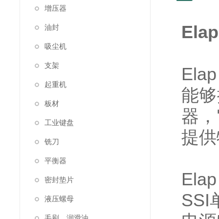
增压器
El
油封
吸尘机
支架
El
起重机
能够
板材
器，
工业键盘
提供
铣刀
平衡器
Ela
密封垫片
SS
液压螺母
毛刷，润滑油