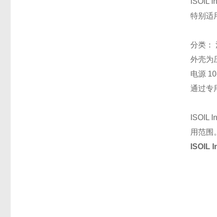
ISOI
特别适
分类： 
外壳为压
电源 1
通过专用
ISOI
用范围
ISOIL