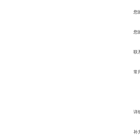
您
您
联
常
详
补