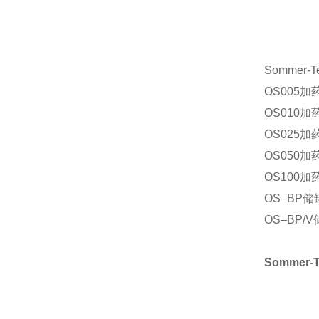
Sommer
OS005加
OS010加
OS025加
OS050加
OS100加药
OS–BP储
OS–BP/
Sommer-