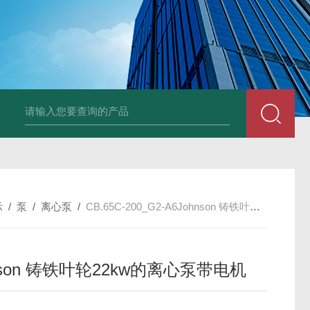
UP2-P 24VMarco SPA带有螺旋青铜齿轮的自吸电动泵
TT-
示
/
泵
/
离心泵
/
CB.65C-200_G2-A6Johnson 铸铁叶轮22kw的离心泵带电机
nson 铸铁叶轮22kw的离心泵带电机