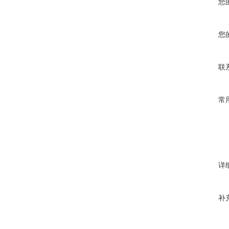
您
您
联
常
详
补