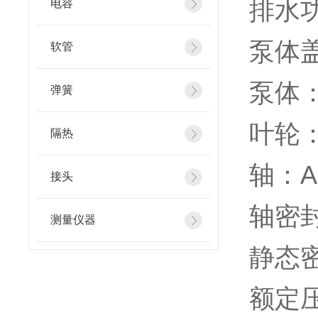
排水
电容
泵体盖
软管
泵体：1
弹簧
叶轮：1
隔热
轴：A
接头
轴密封
测量仪器
静态
额定压