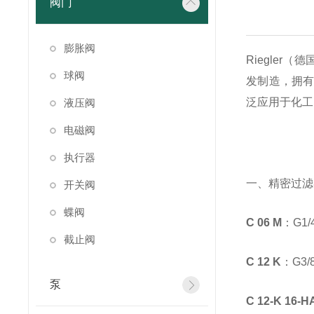
阀门
膨胀阀
Riegle
球阀
发制造，拥有 
泛应用于化工
液压阀
电磁阀
执行器
一、精密过滤器（
开关阀
蝶阀
C 06 M
：G1
截止阀
C 12 K
：G3
泵
C 12-K 16-H