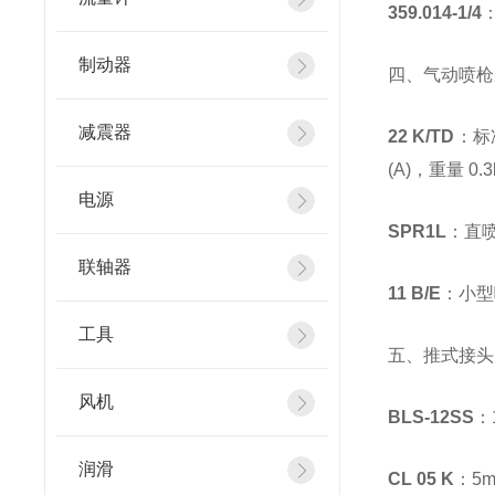
359.014-1/4
制动器
四、气动喷枪
减震器
22 K/TD
：标
(A)，重量 0.
电源
SPR1L
：直喷
联轴器
11 B/E
：小型
工具
五、推式接头（B
风机
BLS-12SS
：
润滑
CL 05 K
：5