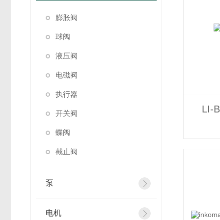
膨胀阀
球阀
液压阀
电磁阀
执行器
LI
开关阀
蝶阀
截止阀
泵
电机