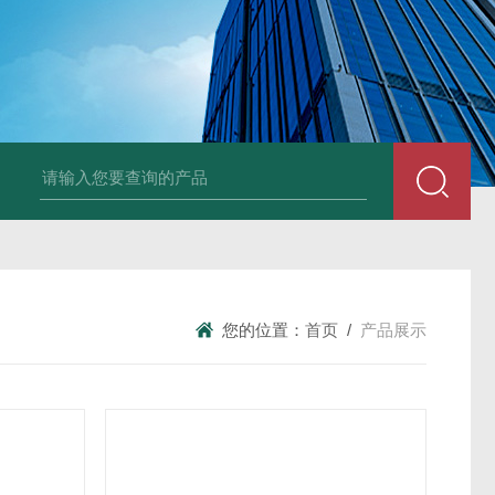
UP2-P 24VMarco SPA带有螺旋青铜齿轮的自吸电动泵
TT-
您的位置：
首页
/
产品展示