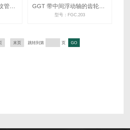
R+W 带夹紧轮毂的波纹管联轴器
GGT 带中间浮动轴的齿轮联轴器
型号：FGC.203
页
末页
跳转到第
页