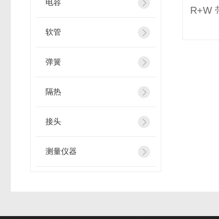
电容
软管
弹簧
隔热
接头
测量仪器